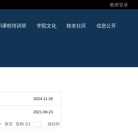
教师登录
职课程培训班
学院文化
校友社区
信息公开
>
尾页
页码
1
/
1
跳转到