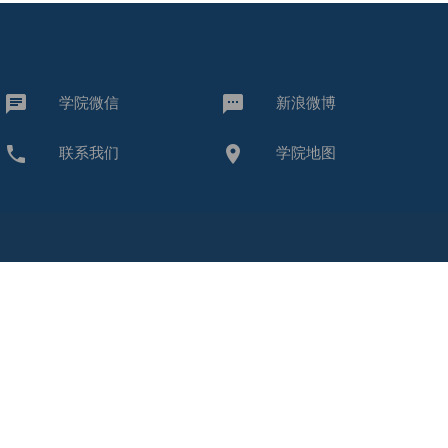
chat
textsms
学院微信
新浪微博
call
place
联系我们
学院地图