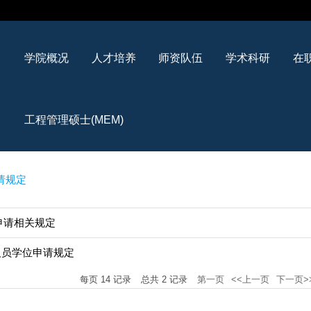
学院概况
人才培养
师资队伍
学术科研
在
工程管理硕士(MEM)
请规定
位申请相关规定
力人员学位申请规定
每页
14
记录
总共
2
记录
第一页
<<上一页
下一页>