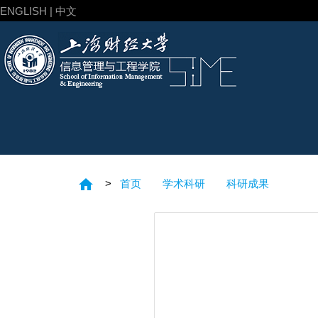
ENGLISH | 中文
home
>
首页
学术科研
科研成果