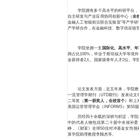
学院拥有多个高水平的科研平台，
自主研发与产业应用协同创新中心（
全
金融人工智能前沿联合实验室”等产学
产学研合作，在金融科技、数字供应链
学院坐拥一支
国际化、高水平、年
师占比100%，毕业于斯坦福大学等境
金获得者2人、国家级青年人才2位。
学
论文发表方面，
近五年来，学院教师在Man
一流管理学期刊（UTD期刊）发表论文6
二等奖（
第一获奖人，全校首个
）和上
美国运管管理学会（INFORMS）第50届
历经四十余载的深耕与积淀，学院
中的代表人物包括第二十届中央候补委
峥，《财富》全球50佳对冲基金女性
算学院助理教授李顾杰等。