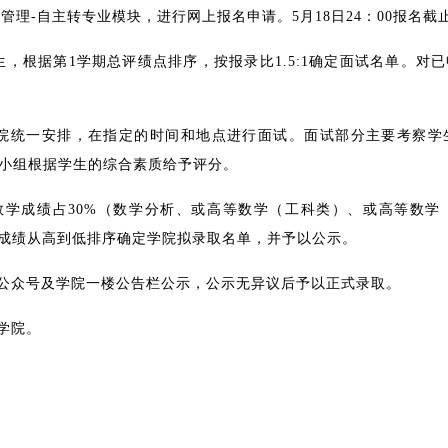
籍管理
-
自主转专业模块，进行网上报名申请。
5
月
18
日
24
：
00
报名截
生，根据第
1
学期总评绩点排序，按报录比
1.5:1
确定面试名单。对已
院统一安排，在指定的时间和地点进行面试。面试部分主要考察学
小组根据学生的综合素质给予评分。
数学成绩占
30%
（数学分析、或高等数学（工科类）、或高等数学
成绩从高到低排序确定学院拟录取名单，并予以公示。
公众号及学院一楼公告栏公示，公示无异议后予以正式录取。
学院。