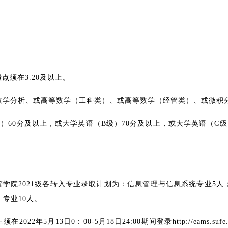
绩点须在
3.20
及以上。
数学分析、或高等数学（工科类）、或高等数学（经管类）、或微积
级）
60
分及以上，或大学英语（
B
级）
70
分及以上，或大学英语（
C
级
管学院
202
1
级各转入专业录取计划为：信息管理与信息系统专业
5
人
）专业
10
人。
生须在
202
2
年
5
月
13
日
0
：
0
0
-
5
月
18
日
2
4
:
00
期间登录
http://eams.sufe