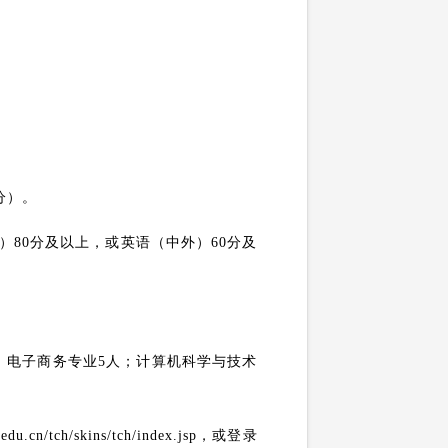
分）。
）
80
分及以上，或英语（中外）
60
分及
；电子商务专业
5
人；计算机科学与技术
.edu.cn/tch/skins/tch/index.jsp
，或登录