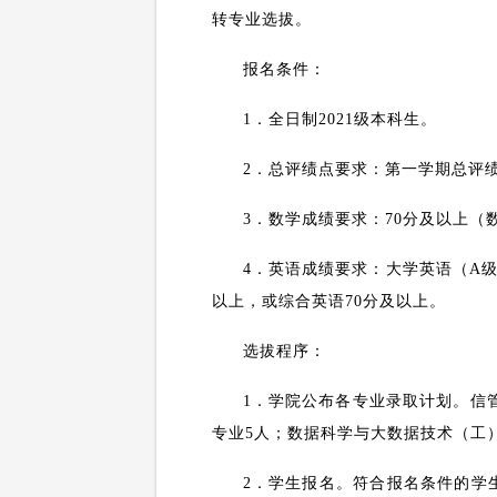
转专业选拔。
报名条件：
1
．全日制
202
1
级本科生。
2
．总评绩点要求：第一学期总评
3
．数学成绩要求：
70
分及以上（
4
．英语成绩要求：大学英语（
A
以上，或综合英语
70
分及以上。
选拔程序：
1
．学院公布各专业录取计划。信
专业
5
人；数据科学与大数据技术（工
2
．学生报名。符合报名条件的学