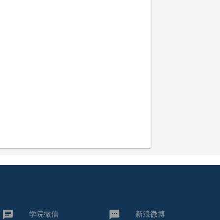
chat
textsms
学院微信
新浪微博