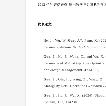
2012 伊利诺伊香槟 应用数学与计算机科
代表论文
He, J., Wu, W.,
Guo, J.*
, Fang, X. (20
Recommendations.
INFORMS Journal on
Guo, J.
, He, J.
, W
ang, C., and Wu, X.
Personalized Multi-Objective Optimiza
Knowledge Management
(CIKM ’25).
Guo, J.
, Qiu, H., Wang, Z., Wang, Z.
Ambiguity Sets.
Operations Research Le
Guo, J.
, He, J., Wu, X. (2024). Shopp
Systems
, 182, 114238.